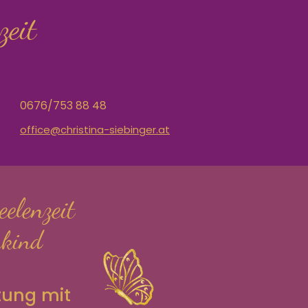
zeit
0676/753 88 48
office@christina-siebinger.at
elenzeit
kind
tung mit