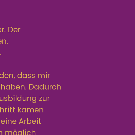
r. Der
en.
.
den, dass mir
t haben. Dadurch
usbildung zur
chritt kamen
eine Arbeit
en möglich