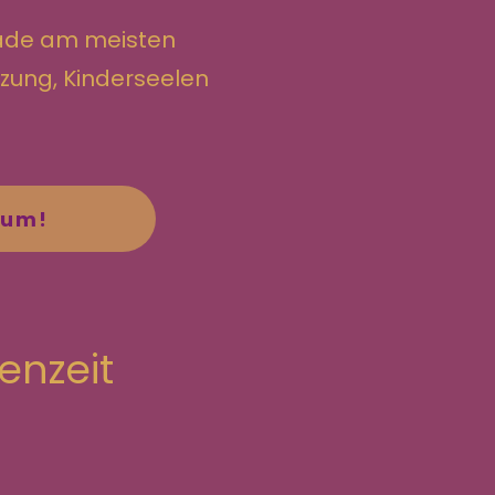
rade am meisten
tzung, Kinderseelen
aum!
enzeit