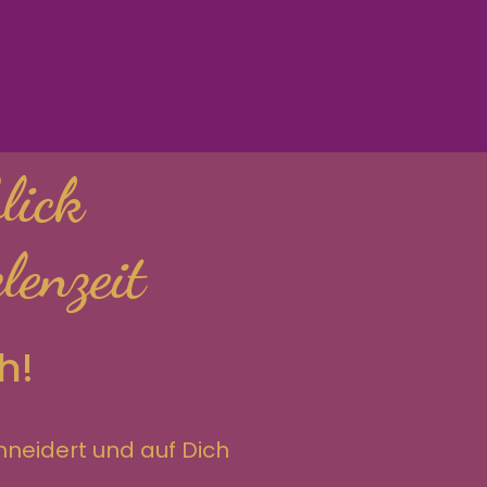
lick
lenzeit
h!
hneidert und auf Dich