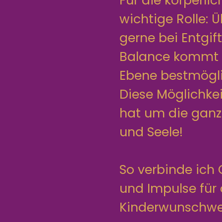
Für die körperli
wichtige Rolle: 
gerne bei Entgi
Balance kommt u
Ebene bestmöglic
Diese Möglichkei
hat um die ganzh
und Seele!
So verbinde ich 
und Impulse für
Kinderwunschweg 