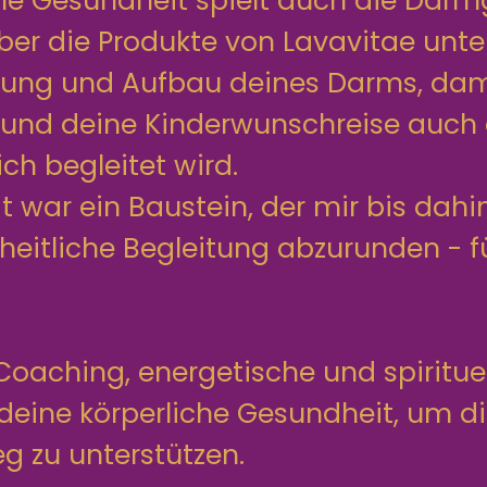
che Gesundheit spielt auch die Dar
Über die Produkte von Lavavitae unte
ftung und Aufbau deines Darms, dami
nd deine Kinderwunschreise auch a
h begleitet wird.
t war ein Baustein, der mir bis dahi
eitliche Begleitung abzurunden - fü
Coaching, energetische und spiritue
 deine körperliche Gesundheit, um d
zu unterstützen.​​