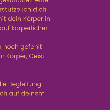
mgesundheit eine
rstütze ich dich
t dein Körper in
uf körperlicher
n noch gefehlt
r Körper, Geist
lle Begleitung
ich auf deinem