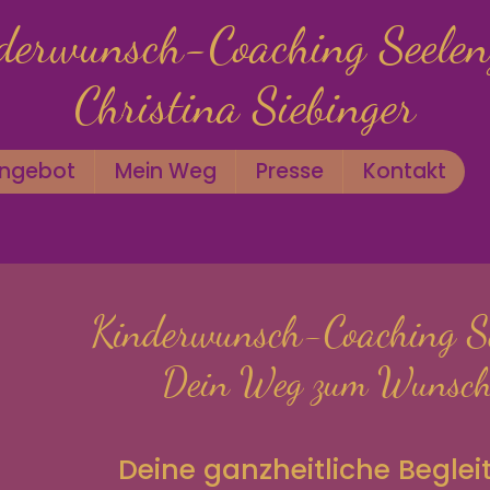
derwunsch-Coaching Seelen
Christina Siebinger
ngebot
Mein Weg
Presse
Kontakt
Kinderwunsch-Coaching Se
Dein Weg zum Wunsch
Deine ganzheitliche Beglei